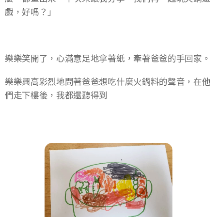
戲，好嗎？」
樂樂笑開了，心滿意足地拿著紙，牽著爸爸的手回家。
樂樂興高彩烈地問著爸爸想吃什麼火鍋料的聲音，在他
們走下樓後，我都還聽得到👧