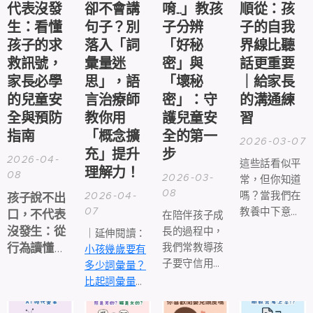
代表沒發
卻不會講
唷...」
教孩
順從：孩
生：看懂
句子？別
子分辨
子的自我
孩子的求
落入「詞
「好秘
界線比聽
救訊號，
彙量迷
密」與
話更重要
家長必學
思」，語
「壞秘
｜給家長
的兒童安
言治療師
密」：守
的溝通練
全與預防
教你用
護兒童安
習
指南
「概念擴
全的第一
2026-03-07
充」提升
步
2026-04-
這些話看似平
理解力！
08
2026-03-
常，但你知道
08
2026-04-
嗎？當我們在
孩子說不出
07
教養中下意識
口，不代表
在陪伴孩子成
用情緒來換取
沒發生：從
長的過程中，
｜延伸閱讀：
孩子的服從，
行為讀懂警
我們常教導孩
小孩幾歲要有
其實是在
無形
訊，建立兒
子要守信用、
多少詞彙量？
中對孩子施加
答應別人的事
童自我保護
比起詞彙量，
情緒勒索
。
要做到。
與安全防線
你應該更在意