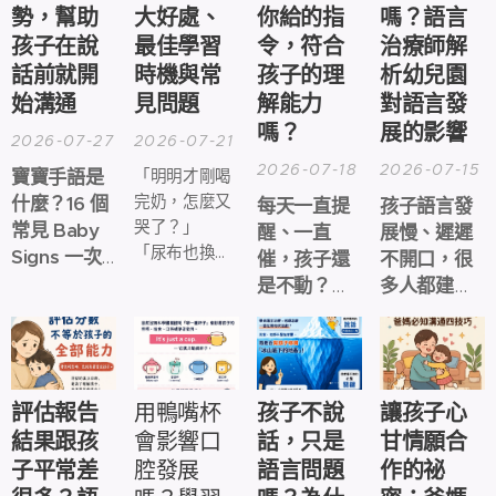
勢，幫助
大好處、
你給的指
嗎？語言
孩子在說
最佳學習
令，符合
治療師解
話前就開
時機與常
孩子的理
析幼兒園
始溝通
見問題
解能力
對語言發
嗎？
展的影響
2026-07-27
2026-07-21
2026-07-18
2026-07-15
寶寶手語是
「明明才剛喝
什麼？16 個
完奶，怎麼又
每天一直提
孩子語言發
哭了？」
常見 Baby
醒、一直
展慢、遲遲
「尿布也換
Signs 一次
催，孩子還
不開口，很
了、抱也抱
整理，新手
是不動？問
多人都建議
了，還是不知
爸媽、保母
題可能不在
「送去幼兒
道他到底想要
都能輕鬆學
孩子，而在
園就好
什麼。」
你的說話方
了」。真的
式。
嗎？
評估報告
用鴨嘴杯
孩子不說
讓孩子心
結果跟孩
會影響口
話，只是
甘情願合
子平常差
腔發展
語言問題
作的祕