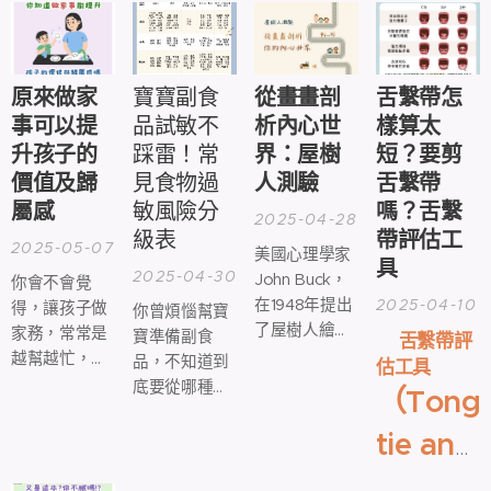
想裡呢？
Communication，
不敢靠近，甚
說話
簡稱 AAC）來
至排斥你抱。
協助他們與他
人溝通。
原來做家
寶寶副食
從畫畫剖
舌繫帶怎
事可以提
品試敏不
析內心世
樣算太
升孩子的
踩雷！常
界：屋樹
短？要剪
價值及歸
見食物過
人測驗
舌繫帶
屬感
敏風險分
嗎？舌繫
2025-04-28
級表
帶評估工
2025-05-07
美國心理學家
具
2025-04-30
John Buck，
你會不會覺
在1948年提出
2025-04-10
得，讓孩子做
你曾煩惱幫寶
了屋樹人繪圖
家務，常常是
寶準備副食
👉
舌繫帶評
測驗（House,
越幫越忙，還
品，不知道到
估工具
Tree, Person
不如自己做比
底要從哪種食
（Tongu
Projective
較快呢？
物開始試？哪
Drawing）🏡
tie and
種容易過敏
🤸‍♂ 請受試者在
嗎？
Breastf
紙上畫出「房