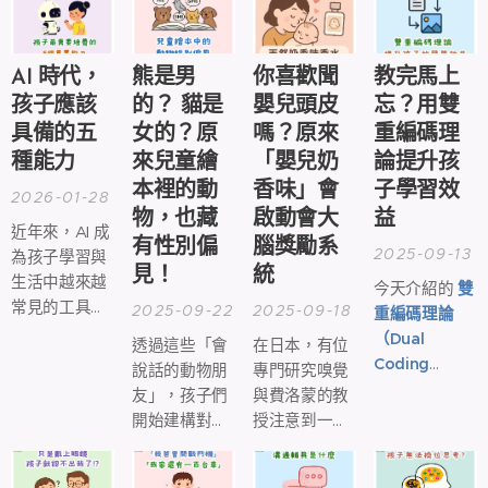
詞句結構發展
AI 時代，
熊是男
你喜歡聞
教完馬上
孩子應該
的？ 貓是
嬰兒頭皮
忘？用雙
具備的五
女的？原
嗎？原來
重編碼理
種能力🧠
來兒童繪
「嬰兒奶
論提升孩
本裡的動
香味」會
子學習效
2026-01-28
物，也藏
啟動會大
益
近年來，AI 成
有性別偏
腦獎勵系
2025-09-13
為孩子學習與
見！
統
生活中越來越
今天介紹的
雙
常見的工具。
2025-09-22
2025-09-18
重編碼理論
寫作業、查資
（Dual
透過這些「會
在日本，有位
料、想點子，
Coding
說話的動物朋
專門研究嗅覺
只要一句話，
Theory,
友」，孩子們
與費洛蒙的教
答案立刻出
DCT）
就能有
開始建構對世
授注意到一個
現。
效提升學習效
界的想像與理
有趣的現象：
益！
解。
許多人都會被