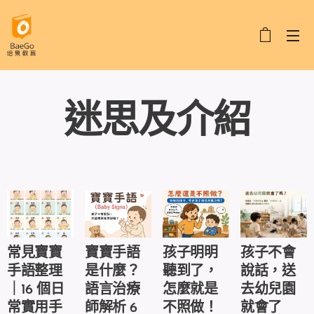
迷思及介紹
常見寶寶
寶寶手語
孩子明明
孩子不會
手語整理
是什麼？
聽到了，
說話，送
｜16 個日
語言治療
怎麼就是
去幼兒園
常實用手
師解析 6
不照做！
就會了