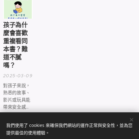
子」、「樹」
Babies
跟「人」，並
透過繪畫內
孩子為什
容，分析個人
的心理狀態。
麼會喜歡
重複看同
本書？難
道不膩
嗎？
2025-03-09
對孩子來說，
熟悉的故事、
影片或玩具能
帶來安全感。
當他們已經知
較舊貼文
道接下來會發
我們使用了 cookies 來確保我們網站的運作正常與安全性，並為您
生什麼，就能
提供最佳的使用體驗。
感到安心，尤