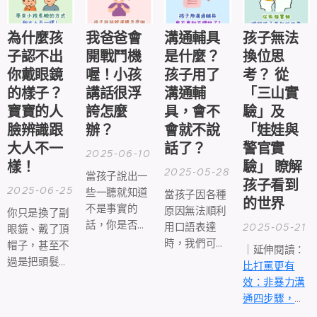
新生兒頭頂散
發出的「奶香
味」深深吸
為什麼孩
我爸爸會
溝通輔具
孩子無法
引。
子認不出
開戰鬥機
是什麼？
換位思
你戴眼鏡
喔！小孩
孩子用了
考？ 從
的樣子？
講話很浮
溝通輔
「三山實
寶寶的人
誇怎麼
具，會不
驗」及
臉辨識跟
辦？
會就不說
「娃娃與
大人不一
話了？
警官實
2025-06-10
樣！
驗」 瞭解
2025-05-28
當孩子說出一
孩子看到
2025-06-25
些一聽就知道
當孩子因各種
的世界
不是事實的
原因無法順利
你只是換了副
話，你是否也
用口語表達
2025-05-21
眼鏡、戴了頂
曾經猶豫過：
時，我們可以
帽子，甚至不
｜延伸閱讀：
到底該不該戳
透過「溝通輔
過是把頭髮綁
比打罵更有
破他？還是就
助系統」
起來，結果孩
效：非暴力溝
讓他開心地沉
（Augmentative
子卻露出困惑
通四步驟，教
浸在自己的幻
& Alternative
的表情、猶豫
你和孩子好好