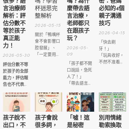
很多？語
嗎？學習
嗎？為什
密：爸媽
言治療師
杯迷思完
麼帶去語
必知的4個
解析：評
整解析
言治療，
親子溝通
估分數不
老師都只
技巧
2026-05-15
等於孩子
在跟孩子
2026-04-15
關於「鴨嘴杯
真正能
玩？
會不會影響口
「快去刷
力！
腔發展」、
2026-05-
牙！」
09
「一定要用吸
2026-05-30
「玩具收好，
管杯才安
不然不准看電
「孩子都不開
評估分數不等
全」、「學習
視！」
口說話，急死
於孩子的全部
杯會造成口語
「叫你穿衣服
人了！」
能力，評估報
問題」這類說
聽到沒？」
「帶去語言治
告也不代表孩
法，在育兒社
療，老師怎麼
子未來的發
群中經常出
一直在跟他玩
展。
現，也確實容
遊戲？」
易讓家長感到
焦慮。
孩子說不
孩子會說
「噓！這
別用情緒
出口，不
很多詞，
是秘密
勒索換取