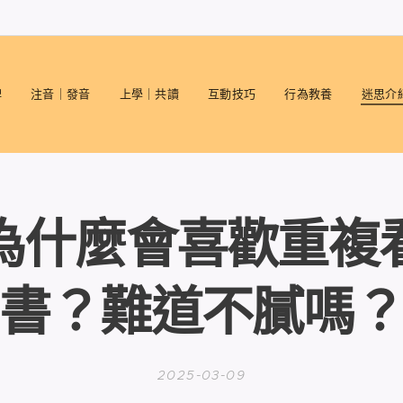
碑
注音｜發音
上學｜共讀
互動技巧
行為教養
迷思介
為什麼會喜歡重複
書？難道不膩嗎
2025-03-09