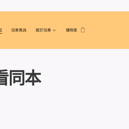
紹
培果教具
關於培果
購物車
看同本
？