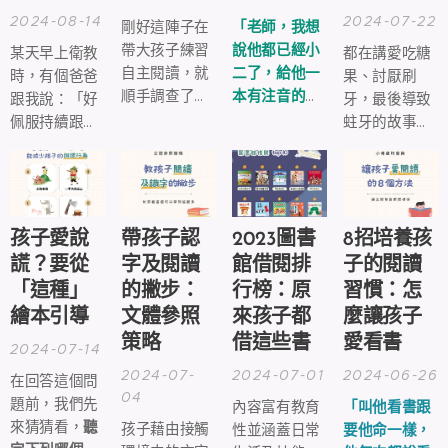
2024-08-14
2024-07-22
剛好這陣子在
「老師，我想
帶大孩子練習
說他都已經小
某天早上衛教
都在講愛吃糖
自主閱讀，就
二了，給他一
時，有個爸爸
果、討厭刷
順手調查了一
本有注音的書
跟我說：「好
牙，最後導致
下現在國小生
叫他讀，結果
佩服持續跟小
蛀牙的故事，
都喜歡什麼讀
他很抗拒
孩共讀的家長
而書的目的也
本。
欸！」
喔...」
很顯而易見，
就是在教導孩
子刷牙的重要
性。
孩子愛說
帶孩子認
2023圖書
8招培養孩
謊？要從
字及閱讀
館借閱排
子的閱讀
「這種」
的撇步：
行榜：原
習慣：怎
繪本引導
文體參照
來孩子都
麼讓孩子
策略
借這些書
愛看書
2024-07-14
2024-07-
2024-07-01
2024-06-26
在回答這個問
04
題前，我們先
內容富有教育
「叫他看書跟
來猜猜看，
聽
孩子藉由接觸
性並涵蓋日常
要他命一樣，