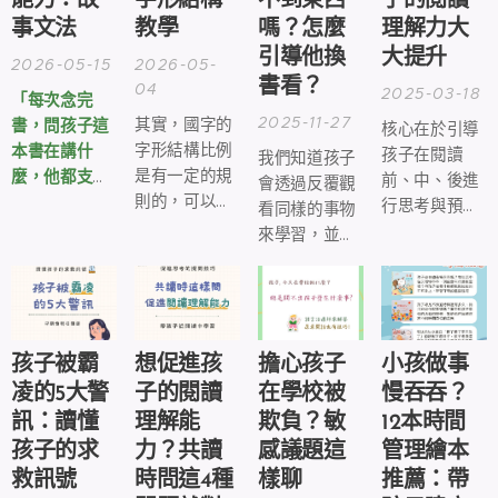
能力：故
字形結構
不到東西
子的閱讀
事文法
教學
嗎？怎麼
理解力大
引導他換
大提升
2026-05-15
2026-05-
書看？
04
2025-03-18
「每次念完
2025-11-27
其實，國字的
書，問孩子這
核心在於引導
字形結構比例
本書在講什
孩子在閱讀
我們知道孩子
是有一定的規
麼，他都支支
前、中、後進
會透過反覆觀
則的，可以分
吾吾說不清
行思考與預
看同樣的事物
為「
獨體字
」
楚...」​
測，幫助他們
來學習，並藉
及「
合體字
」
提升理解能
此發展安全
兩種，獨體字
力。
感。
顧名思義就是
由單一部件構
成的文字；而
孩子被霸
想促進孩
擔心孩子
小孩做事
合體字便由兩
凌的5大警
子的閱讀
在學校被
慢吞吞？
個以上的部件
訊：讀懂
理解能
欺負？敏
12本時間
組成。
孩子的求
力？共讀
感議題這
管理繪本
救訊號
時問這4種
樣聊
推薦：帶