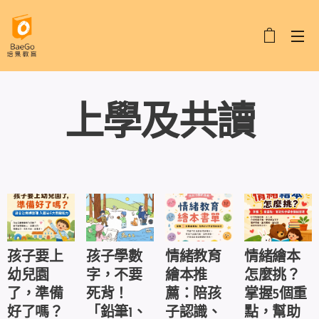
上學及共讀
孩子要上
孩子學數
情緒教育
情緒繪本
幼兒園
字，不要
繪本推
怎麼挑？
了，準備
死背！
薦：陪孩
掌握5個重
好了嗎？
「鉛筆1、
子認識、
點，幫助