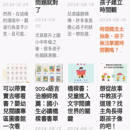
問題就對
孩子建立
2024-12-25
2024-08-19
了
時間觀
然而，在這樣
兒虐議題頻
2024-09-
2024-08-16
的環境中，霸
傳，許多家長
30
凌行為並不少
擔心孩子的狀
時間概念太
見，且可能對
況，想知道孩
尤其是升上國
抽象、孩子
孩子的身心健
子在學校發生
小中年級之
無法掌握時
康造成深遠的
什麼，但又不
後，很多孩子
間觀嗎？從
影響。
知道從何問
在國語測驗中
繪本帶孩子
起，尤其牽涉
表現不佳，或
學時間管理
較為敏感的話
甚至數學題目
吧！
題，如霸凌、
看不懂，其實
排擠、不當懲
都是因為「閱
罰時...😢
讀理解能力」
可以帶寶
2024語言
橋樑書：
想從故事
有待加強！
寶去哪看
治療師推
兒童進入
中教孩子
書？嬰幼
薦：國小
文字閱讀
道理？找
兒閱讀專
生必讀橋
世界的關
主角長得
區圖書館
樑書書單
鍵
跟孩子像
一次看
的吧！
2024-08-12
2024-08-11