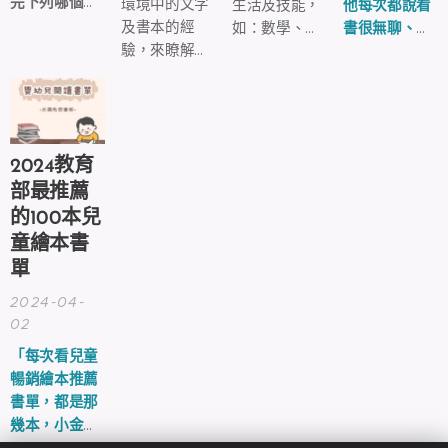
完下列哪個故
環境中的文字
生活及技能，
他每次都說看
事，孩子的說
及書本的經
如：數學、日
書很無聊、沒
謊行為會變少
驗，來瞭解書
常生活、節慶
什麼好看
呢
？
本的正反面、
等元素，另外
的！」
書名、翻頁方
繪本也強調情
向、字與圖不
感教育，像是
同、閱讀文字
友誼、家庭關
順序是由上而
係、理解與包
2024教育
下、由左而右
容等，通過故
部最推薦
等能力。
事情節可以引
的100本兒
導孩子理解和
童繪本書
表達情緒，及
單
認識所處的環
2024-04-
境。
02
「每次看兒童
暢銷繪本推薦
書單，都是那
幾本，小金魚