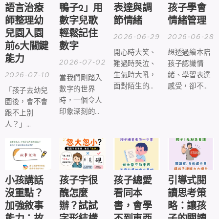
語言治療
鴨子2」用
表達與調
孩子學會
師整理幼
數字兒歌
節情緒
情緒管理
兒園入園
輕鬆記住
2026-06-29
2026-06-28
前6大關鍵
數字
開心時大笑、
想透過繪本陪
能力
2026-07-02
難過時哭泣、
孩子認識情
2026-07-10
生氣時大吼，
緒、學習表達
當我們剛踏入
面對陌生的人
感受，卻不知
數字的世界
「孩子去幼兒
事物，也可能
道該怎麼挑選
時，一個令人
園後，會不會
感到緊張或害
嗎？
印象深刻的口
跟不上別
怕。這些情緒
訣，不禁讓很
人？」
都是成長的一
多人回想起童
「是不是要先
部分，也是孩
年。有韻律的
學寫字、背注
子認識自己、
歌謠伴隨有趣
音、認識很多
理解世界的重
的圖像記憶，
字，才不會落
要歷程。
讓學習過程也
後？」
小孩講話
孩子字很
孩子總愛
引導式閱
變得輕鬆愉
沒重點？
醜怎麼
看同本
讀思考策
快。
加強敘事
辦？試試
書，會學
略：讓孩