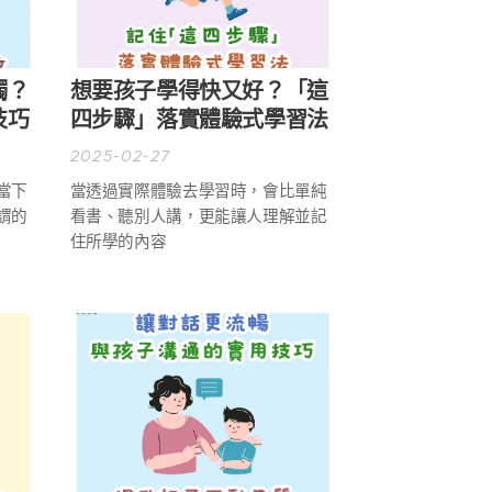
觸？
想要孩子學得快又好？「這
技巧
四步驟」落實體驗式學習法
2025-02-27
當下
當透過實際體驗去學習時，會比單純
謂的
看書、聽別人講，更能讓人理解並記
住所學的內容🧠