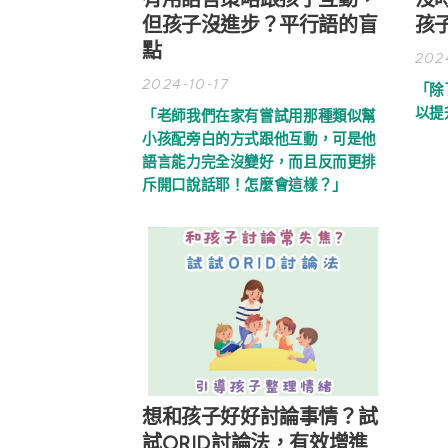
有用語言策略跟孩子互動，
沒
但孩子沒進步？平行語的盲
孩
點
202
2024-10-17
「除
以提
「老師我們在家有嘗試用那種類似幫
小孩配旁白的方式跟他互動，可是他
語言能力完全沒變好，而且
反而更排
斥開口說話耶！怎麼會這樣？」
想和孩子好好討論事情？試
試ORID討論法，有效增進