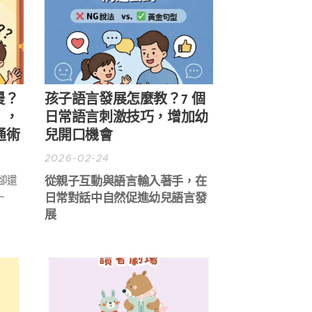
慢？
孩子語言發展怎麼教？7 個
」，
日常語言刺激技巧，增加幼
通術
兒開口機會
2026-02-24
從親子互動與語言輸入著手，在
卻還
—
日常對話中自然促進幼兒語言發
展