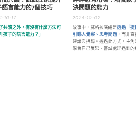
時間共讀？試試在家提升
碎碎念有用嗎？培養孩
子語言能力的7個技巧
決問題的能力
4-10-17
2024-10-02
了共讀之外，有沒有什麼方法可
故事中，蘇格拉底總是
透過「提
升孩子的語言能力？」​​
引導人覺察、思考問題
，而非直
建議與指導。透過此方式，主角
學會自己反思、嘗試處理遇到的
🧠