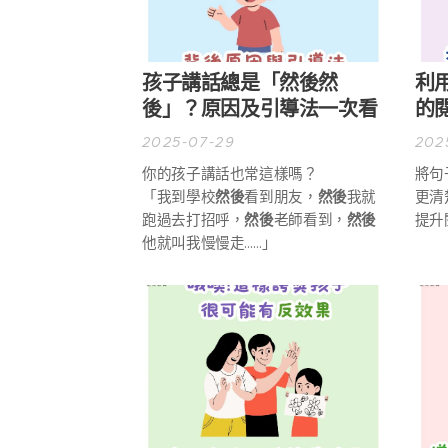
孩子講話總是「然後然
利
後」？原因及引導法一次看
的
2025-07-29
202
你的孩子講話也常這樣嗎？
將句
「我到學校
然後
看到朋友，
然後
我就
更清
跑過去打招呼，
然後
老師看到，
然後
提升
他就叫我慢慢走……」