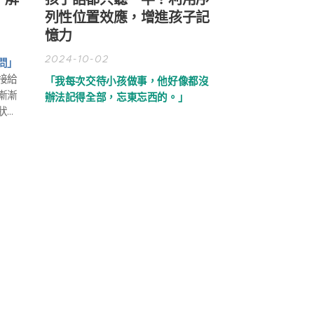
子解
孩子話都只聽一半？利用序
列性位置效應，增進孩子記
憶力
2024-10-02
問」
接給
「我每次交待小孩做事，他好像都沒
漸漸
辦法記得全部，忘東忘西的。」
狀況