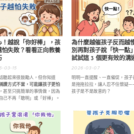
心！越說「你好棒」，孩
為什麼越催孩子反而越
越怕失敗？看看正向教養
別再對孩子說「快一點
巧
試試這 3 個更有效的溝
6-03-15
2026-03-07
話聽起來很鼓勵人，但你知道
明明一直提醒、一直催促，孩子
稱讚方式不當，可能讓孩子更怕
是拖拖拉拉，讓人忍不住懷疑—
，甚至只挑簡單的事情做，因為
孩子是不是故意的？
自己不再「聰明」或「好棒」。