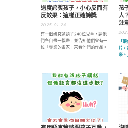
過度誇獎孩子，小心反而有
孩
反效果：這樣正確誇獎
人
注
2025-01-24
202
有一個研究邀請了240位兒童，請他
們各自畫一幅畫，並告知他們會有一
「跟
位「專業的畫家」來看他們的作品。
片，
來。