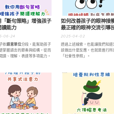
用「斷句策略」增強孩子
如何改善孩子的眼神接
閱讀能力
最正確的眼神交流引導
5-06-24
2025-04-02
子依
語意單位
分段，能幫助孩子
透過上述線索，也能讓我們知道
楚掌握語言的節奏與結構，從而
該做出什麼反應，也就是進行所
閱讀、理解、表達等多項能力。
「社會性參照」。