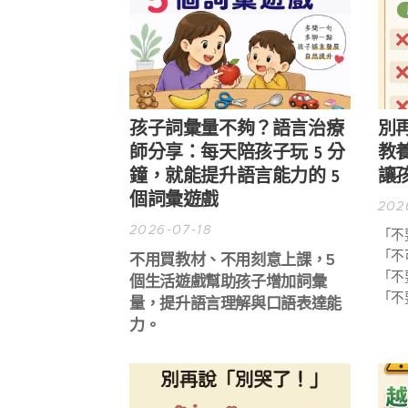
孩子詞彙量不夠？語言治療
別
師分享：每天陪孩子玩 5 分
教
鐘，就能提升語言能力的 5
讓
個詞彙遊戲
202
2026-07-18
「不
「不
不用買教材、不用刻意上課，5
「不
個生活遊戲幫助孩子增加詞彙
「不
量，提升語言理解與口語表達能
力。