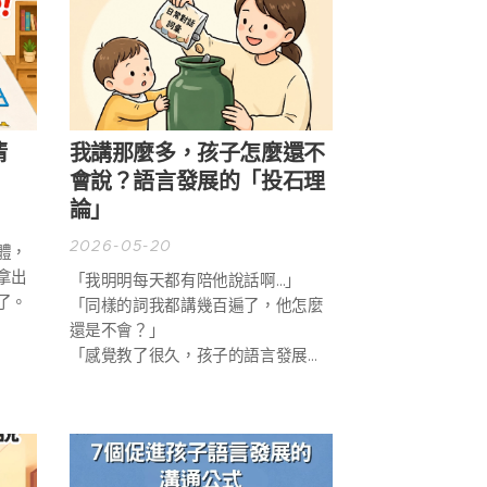
清
我講那麼多，孩子怎麼還不
會說？語言發展的「投石理
論」
2026-05-20
體，
拿出
「我明明每天都有陪他說話啊…」
了。
「同樣的詞我都講幾百遍了，他怎麼
還是不會？」
「感覺教了很久，孩子的語言發展還
是沒有進步。」