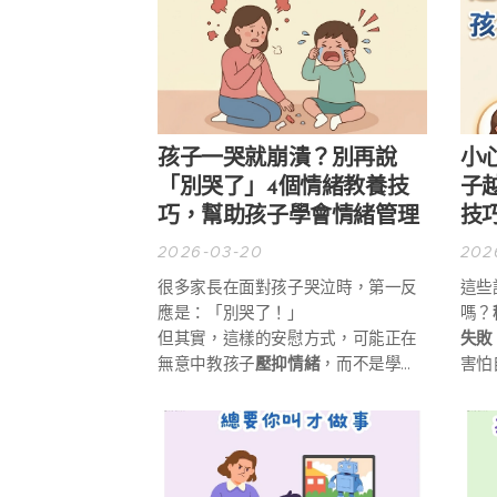
孩子一哭就崩潰？別再說
小
「別哭了」4個情緒教養技
子
巧，幫助孩子學會情緒管理
技
2026-03-20
202
很多家長在面對孩子哭泣時，第一反
這些
應是：「別哭了！」
嗎？
但其實，這樣的安慰方式，可能正在
失敗
無意中教孩子
壓抑情緒
，而不是學會
害怕
真正的
情緒管理
。