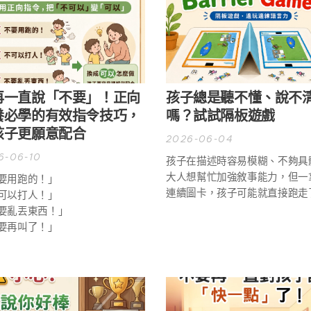
再一直說「不要」！正向
孩子總是聽不懂、說不
養必學的有效指令技巧，
嗎？試試隔板遊戲
孩子更願意配合
2026-06-04
6-06-10
孩子在描述時容易模糊、不夠具
大人想幫忙加強敘事能力，但一
要用跑的！」
連續圖卡，孩子可能就直接跑走
可以打人！」
要亂丟東西！」
要再叫了！」