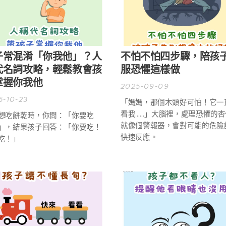
子常混淆「你我他」？人
不怕不怕四步驟，陪孩
代名詞攻略，輕鬆教會孩
服恐懼這樣做
掌握你我他
2025-09-09
5-10-23
「媽媽，那個木頭好可怕！它一
看我……」大腦裡，處理恐懼的杏
想吃餅乾時，你問：「你要吃
就像個警報器，會對可能的危險
」，結果孩子回答：「你要吃！
快速反應。
吃！」