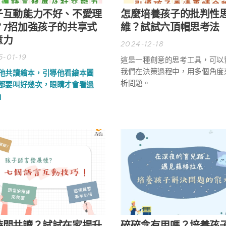
子互動能力不好、不愛理
怎麼培養孩子的批判性
？7招加強孩子的共享式
維？試試六頂帽思考法
意力
2024-12-18
5-01-19
這是一種創意的思考工具，可以
我們在決策過程中，用多個角度
他共讀繪本，引導他看繪本圖
析問題。
都要叫好幾次，眼睛才會看過
」