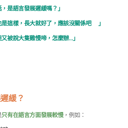
話，是語言發展遲緩嗎？」
這樣，長大就好了，應該沒關係吧🤷‍♀️」
但又被說大隻雞慢啼，怎麼辦…」
展遲緩？
是
只有在語言方面發展較慢
，例如：