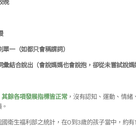
較晚
慢
別單一（如都只會稱謂詞）
的詞彙結合說出（會說媽媽也會說抱，卻從未嘗試說媽
，
其餘各項發展指標皆正常
，沒有認知、運動、情緒
損。
國衛生福利部之統計，在0到3歲的孩子當中，約有1