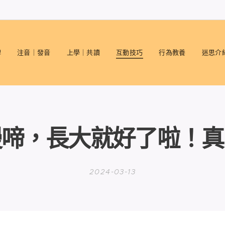
碑
注音｜發音
上學｜共讀
互動技巧
行為教養
迷思介
慢啼，長大就好了啦！真
2024-03-13