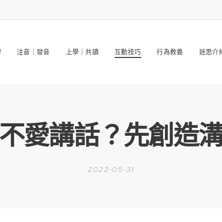
碑
注音｜發音
上學｜共讀
互動技巧
行為教養
迷思介
不愛講話？先創造
2022-05-31