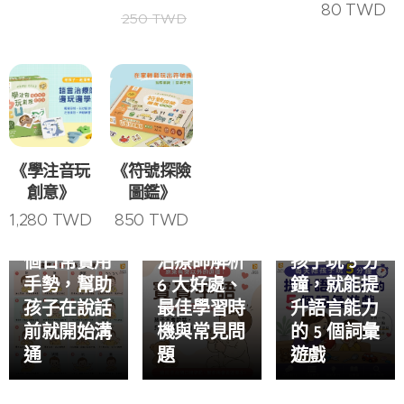
80
TWD
250
TWD
2026-07-18
《學注音玩
《符號探險
孩子詞彙量
創意》
圖鑑》
不夠？語言
2026-07-27
2026-07-21
常見寶寶手
寶寶手語是
治療師分
1,280
TWD
850
TWD
語整理｜16
什麼？語言
享：每天陪
個日常實用
治療師解析
孩子玩 5 分
手勢，幫助
6 大好處、
鐘，就能提
孩子在說話
最佳學習時
升語言能力
前就開始溝
機與常見問
的 5 個詞彙
通
題
遊戲