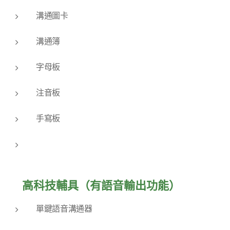
溝通圖卡
溝通簿
字母板
注音板
手寫板
✅ 高科技輔具（有語音輸出功能）
單鍵語音溝通器