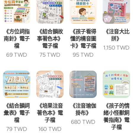
《方位詞指
《結合韻故
《孩子看得
《注音大比
南針》電子
事著色本》
懂的構音圖
拼》
檔
電子檔
卡》電子檔
1,150
TWD
69
TWD
75
TWD
95
TWD
《結合韻詞
《培果注音
《注音瑜伽
《孩子的情
彙表》電子
著色本》電
掛布》
緒小怪獸飼
檔
子檔
養指南》電
680
TWD
子檔
79
TWD
160
TWD