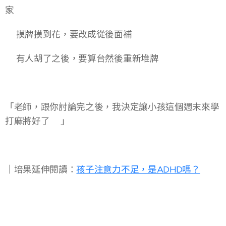
家
◾摸牌摸到花，要改成從後面補
◾有人胡了之後，要算台然後重新堆牌
「老師，跟你討論完之後，我決定讓小孩這個週末來學
打麻將好了😆」
​｜培果延伸閱讀：
孩子注意力不足，是ADHD嗎？