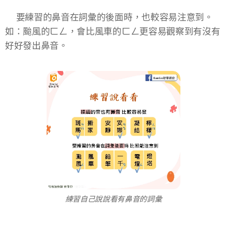
✔️要練習的鼻音在詞彙的後面時，也較容易注意到。
如：颱風的ㄈㄥ，會比風車的ㄈㄥ更容易觀察到有沒有
好好發出鼻音。​
練習自己說說看有鼻音的詞彙​