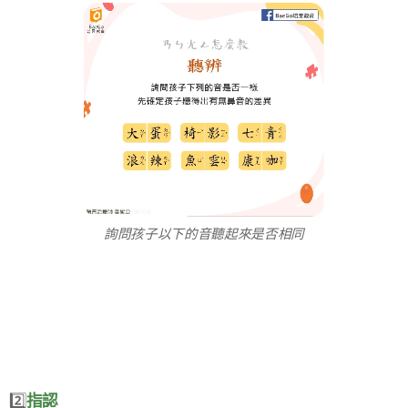
詢問孩子以下的音聽起來是否相同
2️⃣
指認👆​