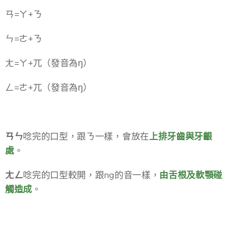
ㄢ=ㄚ+ㄋ​
ㄣ=ㄜ+ㄋ​
ㄤ=ㄚ+兀（發音為ŋ）​
ㄥ=ㄜ+兀（發音為ŋ）​
ㄢㄣ
唸完的口型，跟ㄋ一樣，會放在
上排牙齒與牙齦
處
。​
ㄤㄥ
唸完的口型較開，跟ng的音一樣，
由舌根及軟顎碰
觸造成
。​