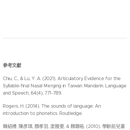
參考文獻​
Chiu, C., & Lu, Y. A. (2021). Articulatory Evidence for the
Syllable-final Nasal Merging in Taiwan Mandarin. Language
and Speech, 64(4), 771-789.​
Rogers, H. (2014). The sounds of language: An
introduction to phonetics. Routledge.​
韓紹禮, 陳彥琪, 顏孝羽, 塗雅雯, & 魏聰祐. (2010). 學齡前兒童