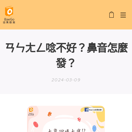
ㄢㄣㄤㄥ唸不好？鼻音怎麼
發？
2024-03-09