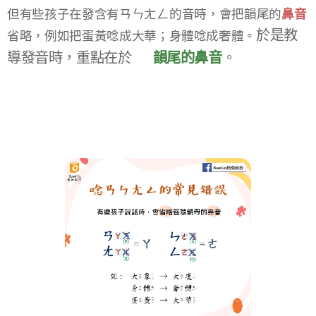
但有些孩子在發含有ㄢㄣㄤㄥ的音時，會把韻尾的
鼻音
於是教
省略，​
例如把蛋黃唸成大華；身體唸成奢體。​
導發音時，重點在於 👉
韻尾的鼻音
。​