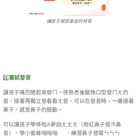
讓孩子感受鼻音的特質​
4️⃣
嘗試發音​
讓孩子嘴巴閉起來發ㄇ，待熟悉後變換口型發ㄇㄤ的
音，​接著再獨立發看看ㄤ音，可以在發音時，一邊摸著
鼻子，感受鼻子的振動。​
可以讓孩子學哆啦A夢說ㄤㄤㄤ（用紅鼻子提示鼻
音）、學小蜜蜂嗡嗡嗡🐝 、練習鼻子發電ㄣㄣㄣ⚡️​