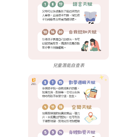
兒童潛能自查表