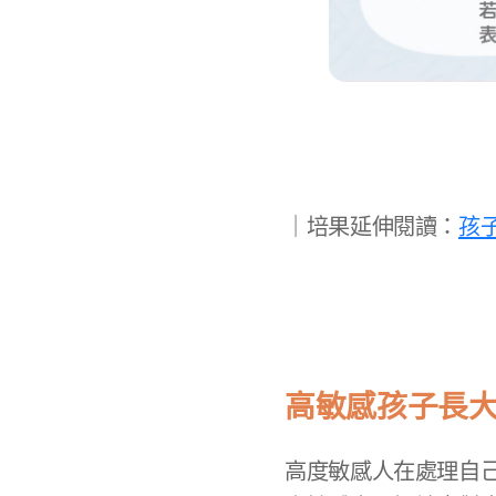
​｜培果延伸閱讀：
孩
高敏感孩子長大
高度敏感人在處理自