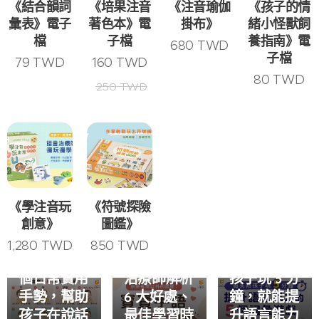
《結合韻詞
《培果注音
《注音瑜伽
《孩子的情
彙表》電子
著色本》電
掛布》
緒小怪獸飼
檔
子檔
養指南》電
680
TWD
子檔
79
TWD
160
TWD
80
TWD
250
TWD
2026-07-18
《學注音玩
《符號探險
孩子詞彙量
創意》
圖鑑》
不夠？語言
2026-07-27
2026-07-21
常見寶寶手
寶寶手語是
治療師分
1,280
TWD
850
TWD
語整理｜16
什麼？語言
享：每天陪
個日常實用
治療師解析
孩子玩 5 分
手勢，幫助
6 大好處、
鐘，就能提
孩子在說話
最佳學習時
升語言能力