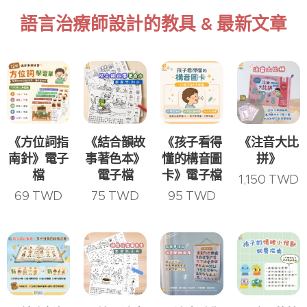
語言治療師設計的教具 & 最新文章
《方位詞指
《結合韻故
《孩子看得
《注音大比
南針》電子
事著色本》
懂的構音圖
拼》
檔
電子檔
卡》電子檔
1,150
TWD
69
TWD
75
TWD
95
TWD