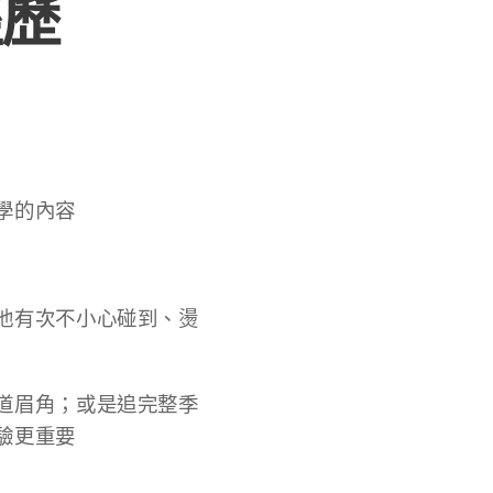
經歷
學的內容🧠
他有次不小心碰到、燙
道眉角；或是追完整季
要👩‍🍳