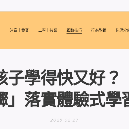
碑
注音｜發音
上學｜共讀
互動技巧
行為教養
迷思介
孩子學得快又好？
驟」落實體驗式學
2025-02-27