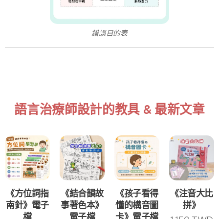
錯誤目的表
語言治療師設計的教具 & 最新文章
《方位詞指
《結合韻故
《孩子看得
《注音大比
南針》電子
事著色本》
懂的構音圖
拼》
檔
電子檔
卡》電子檔