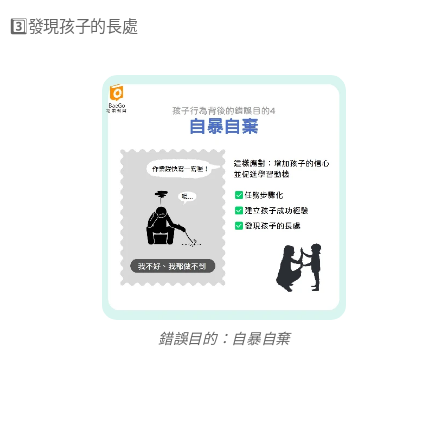
3️⃣發現孩子的長處
錯誤目的：自暴自棄