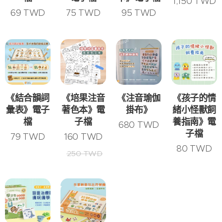
1,150
TWD
69
TWD
75
TWD
95
TWD
《結合韻詞
《培果注音
《注音瑜伽
《孩子的情
彙表》電子
著色本》電
掛布》
緒小怪獸飼
檔
子檔
養指南》電
680
TWD
2026-
子檔
79
TWD
160
TWD
07-18
80
TWD
250
TWD
孩子詞
彙量不
2026-
2026-
夠？語
07-27
07-21
常見寶
寶寶手
言治療
寶手語
語是什
師分
整理｜
麼？語
享：每