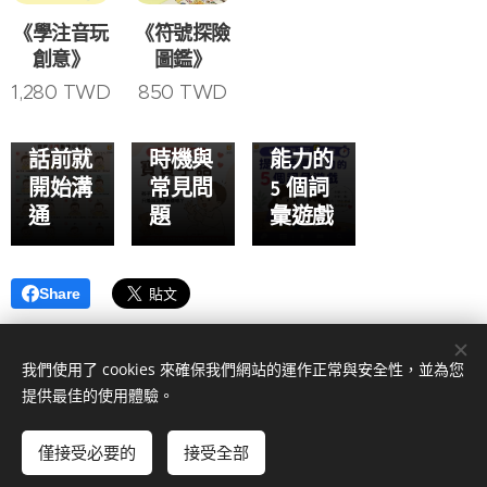
16 個日
言治療
天陪孩
《學注音玩
《符號探險
常實用
師解析
子玩 5
創意》
圖鑑》
手勢，
6 大好
分鐘，
1,280
TWD
850
TWD
幫助孩
處、最
就能提
子在說
佳學習
升語言
話前就
時機與
能力的
開始溝
常見問
5 個詞
通
題
彙遊戲
Share
我們使用了 cookies 來確保我們網站的運作正常與安全性，並為您
提供最佳的使用體驗。
© BaeGo培果教育
僅接受必要的
接受全部
由
Webnode
提供技術支援
Cookies