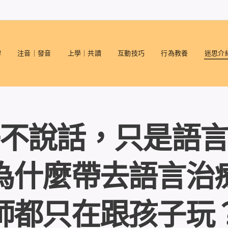
碑
注音｜發音
上學｜共讀
互動技巧
行為教養
迷思介
不說話，只是語
為什麼帶去語言治
師都只在跟孩子玩