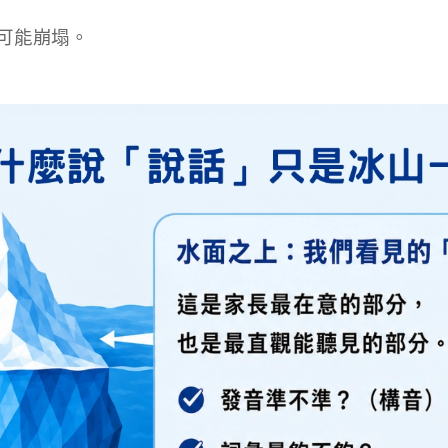
可能崩塌。