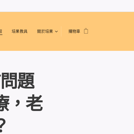
紹
培果教具
關於培果
購物車
言問題
療，老
？