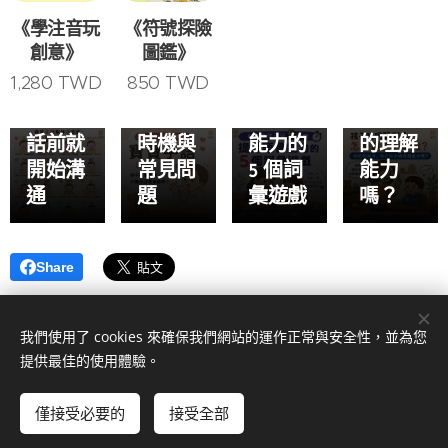
16 個日
言治療
天陪孩
不照
《學注音玩
《符號探險
常實用
師解析
子玩 5
做！你
創意》
圖鑑》
手勢，
6 大好
分鐘，
給的指
1,280
TWD
850
TWD
幫助孩
處、最
就能提
令，符
子在說
佳學習
升語言
合孩子
話前就
時機與
能力的
的理解
開始溝
常見問
5 個詞
能力
通
題
彙遊戲
嗎？
Share
我們使用了 cookies 來確保我們網站的運作正常與安全性，並為您
提供最佳的使用體驗。
© BaeGo培果教育
僅接受必要的
接受全部
由
Webnode
提供技術支援
Cookies