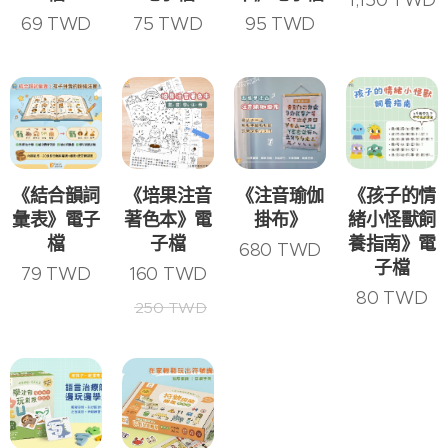
69
TWD
75
TWD
95
TWD
《結合韻詞
《培果注音
《注音瑜伽
《孩子的情
彙表》電子
著色本》電
掛布》
緒小怪獸飼
檔
子檔
養指南》電
680
TWD
2026-
子檔
79
TWD
160
TWD
07-18
80
TWD
250
TWD
孩子詞
2026-
彙量不
07-18
2026-
2026-
夠？語
孩子明
07-27
07-21
常見寶
寶寶手
言治療
明聽到
寶手語
語是什
師分
了，怎
整理｜
麼？語
享：每
麼就是