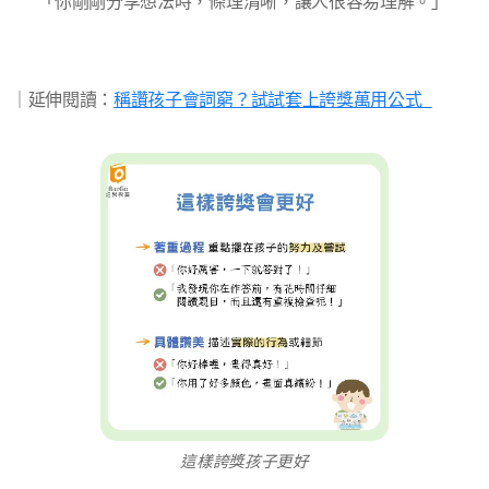
✅ 「你剛剛分享想法時，條理清晰，讓人很容易理解。」
｜延伸閱讀：
稱讚孩子會詞窮？試試套上誇獎萬用公式
這樣誇獎孩子更好