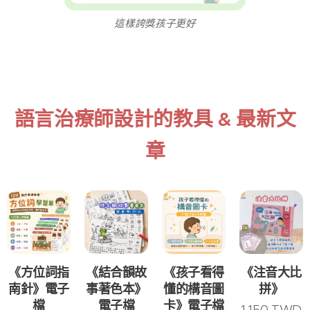
這樣誇獎孩子更好
語言治療師設計的教具 & 最新文
章
《方位詞指
《結合韻故
《孩子看得
《注音大比
南針》電子
事著色本》
懂的構音圖
拼》
檔
電子檔
卡》電子檔
1,150
TWD