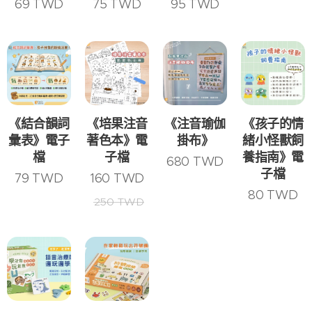
69
TWD
75
TWD
95
TWD
《結合韻詞
《培果注音
《注音瑜伽
《孩子的情
彙表》電子
著色本》電
掛布》
緒小怪獸飼
檔
子檔
養指南》電
680
TWD
2026-
子檔
79
TWD
160
TWD
07-18
80
TWD
250
TWD
孩子詞
2026-
彙量不
07-18
2026-
2026-
夠？語
孩子明
07-27
07-21
常見寶
寶寶手
言治療
明聽到
寶手語
語是什
師分
了，怎
整理｜
麼？語
享：每
麼就是
16 個日
言治療
天陪孩
不照