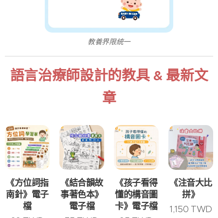
教養界限統一
語言治療師設計的教具 & 最新文
章
《方位詞指
《結合韻故
《孩子看得
《注音大比
南針》電子
事著色本》
懂的構音圖
拼》
檔
電子檔
卡》電子檔
1,150
TWD